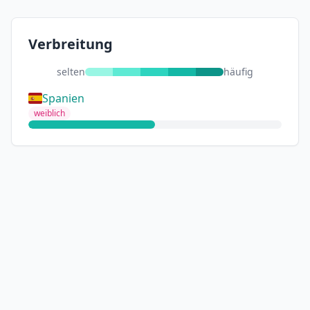
Verbreitung
selten
häufig
Spanien
weiblich