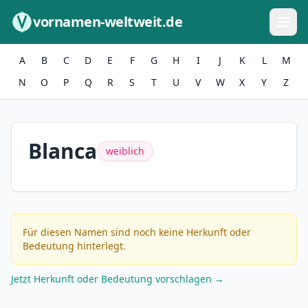
Zum Inhalt springen
vornamen-weltweit.de
A
B
C
D
E
F
G
H
I
J
K
L
M
N
O
P
Q
R
S
T
U
V
W
X
Y
Z
Blanca
weiblich
Für diesen Namen sind noch keine Herkunft oder
Bedeutung hinterlegt.
Jetzt Herkunft oder Bedeutung vorschlagen →