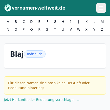
Zum Inhalt springen
vornamen-weltweit.de
A
B
C
D
E
F
G
H
I
J
K
L
M
N
O
P
Q
R
S
T
U
V
W
X
Y
Z
Blaj
männlich
Für diesen Namen sind noch keine Herkunft oder
Bedeutung hinterlegt.
Jetzt Herkunft oder Bedeutung vorschlagen →