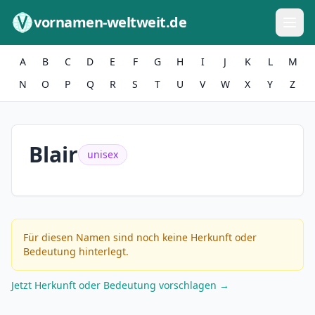
Zum Inhalt springen
vornamen-weltweit.de
A
B
C
D
E
F
G
H
I
J
K
L
M
N
O
P
Q
R
S
T
U
V
W
X
Y
Z
Blair
unisex
Für diesen Namen sind noch keine Herkunft oder
Bedeutung hinterlegt.
Jetzt Herkunft oder Bedeutung vorschlagen →