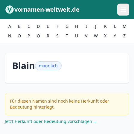
Zum Inhalt springen
vornamen-weltweit.de
A
B
C
D
E
F
G
H
I
J
K
L
M
N
O
P
Q
R
S
T
U
V
W
X
Y
Z
Blain
männlich
Für diesen Namen sind noch keine Herkunft oder
Bedeutung hinterlegt.
Jetzt Herkunft oder Bedeutung vorschlagen →