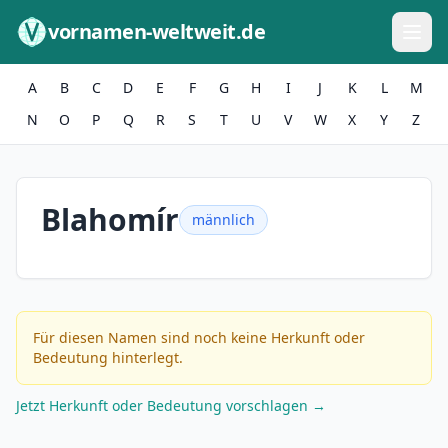
Zum Inhalt springen
vornamen-weltweit.de
A
B
C
D
E
F
G
H
I
J
K
L
M
N
O
P
Q
R
S
T
U
V
W
X
Y
Z
Blahomír
männlich
Für diesen Namen sind noch keine Herkunft oder
Bedeutung hinterlegt.
Jetzt Herkunft oder Bedeutung vorschlagen →