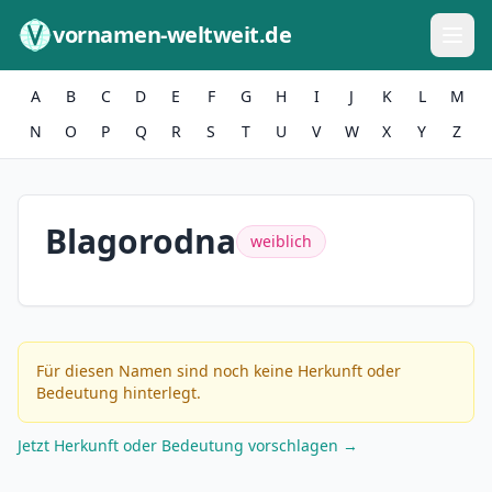
Zum Inhalt springen
vornamen-weltweit.de
A
B
C
D
E
F
G
H
I
J
K
L
M
N
O
P
Q
R
S
T
U
V
W
X
Y
Z
Blagorodna
weiblich
Für diesen Namen sind noch keine Herkunft oder
Bedeutung hinterlegt.
Jetzt Herkunft oder Bedeutung vorschlagen →