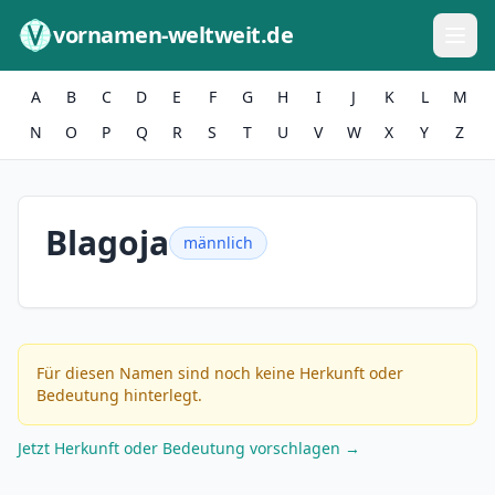
Zum Inhalt springen
vornamen-weltweit.de
A
B
C
D
E
F
G
H
I
J
K
L
M
N
O
P
Q
R
S
T
U
V
W
X
Y
Z
Blagoja
männlich
Für diesen Namen sind noch keine Herkunft oder
Bedeutung hinterlegt.
Jetzt Herkunft oder Bedeutung vorschlagen →