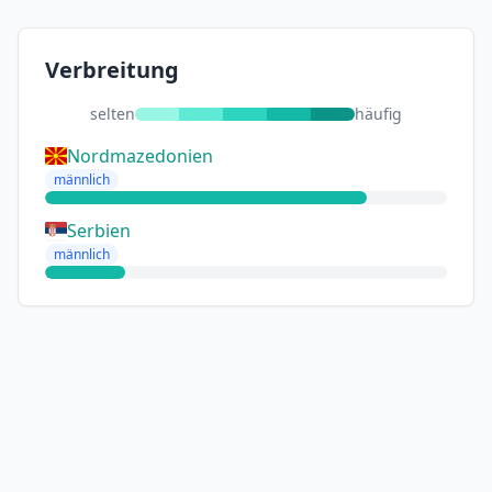
Verbreitung
selten
häufig
Nordmazedonien
männlich
Serbien
männlich