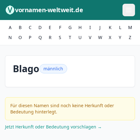
Zum Inhalt springen
vornamen-weltweit.de
A
B
C
D
E
F
G
H
I
J
K
L
M
N
O
P
Q
R
S
T
U
V
W
X
Y
Z
Blago
männlich
Für diesen Namen sind noch keine Herkunft oder
Bedeutung hinterlegt.
Jetzt Herkunft oder Bedeutung vorschlagen →