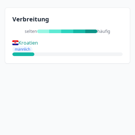
Verbreitung
selten
häufig
Kroatien
männlich