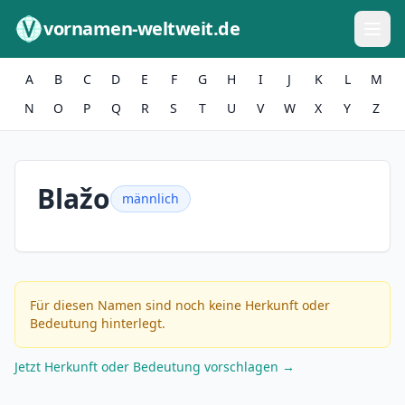
Zum Inhalt springen
vornamen-weltweit.de
A
B
C
D
E
F
G
H
I
J
K
L
M
N
O
P
Q
R
S
T
U
V
W
X
Y
Z
Blažo
männlich
Für diesen Namen sind noch keine Herkunft oder
Bedeutung hinterlegt.
Jetzt Herkunft oder Bedeutung vorschlagen →