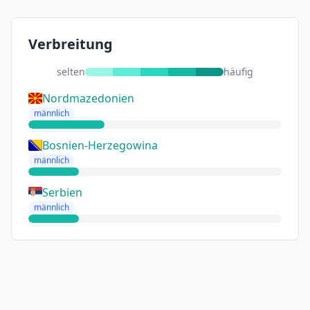
Verbreitung
selten
häufig
Nordmazedonien
männlich
Bosnien-Herzegowina
männlich
Serbien
männlich