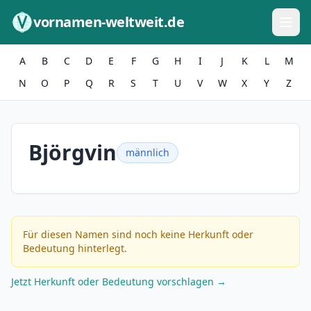
Zum Inhalt springen
vornamen-weltweit.de
A
B
C
D
E
F
G
H
I
J
K
L
M
N
O
P
Q
R
S
T
U
V
W
X
Y
Z
Björgvin
männlich
Für diesen Namen sind noch keine Herkunft oder
Bedeutung hinterlegt.
Jetzt Herkunft oder Bedeutung vorschlagen →