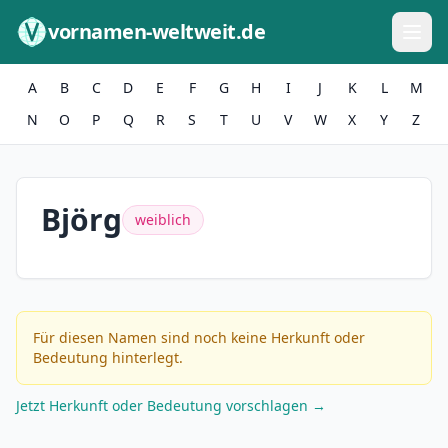
Zum Inhalt springen
vornamen-weltweit.de
A
B
C
D
E
F
G
H
I
J
K
L
M
N
O
P
Q
R
S
T
U
V
W
X
Y
Z
Björg
weiblich
Für diesen Namen sind noch keine Herkunft oder
Bedeutung hinterlegt.
Jetzt Herkunft oder Bedeutung vorschlagen →