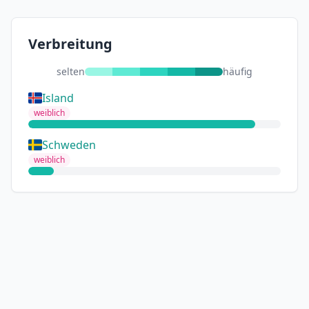
Verbreitung
selten
häufig
Island
weiblich
Schweden
weiblich