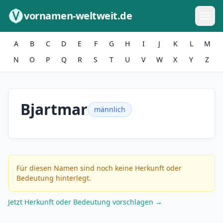
Zum Inhalt springen
vornamen-weltweit.de
A
B
C
D
E
F
G
H
I
J
K
L
M
N
O
P
Q
R
S
T
U
V
W
X
Y
Z
Bjartmar
männlich
Für diesen Namen sind noch keine Herkunft oder
Bedeutung hinterlegt.
Jetzt Herkunft oder Bedeutung vorschlagen →