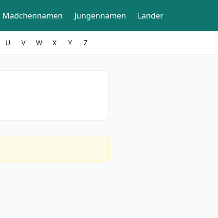
Mädchennamen
Jungennamen
Länder
U
V
W
X
Y
Z