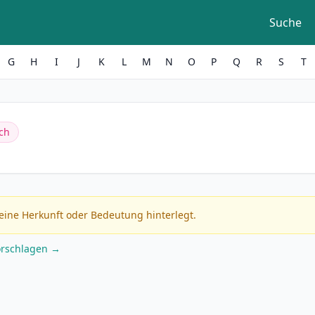
Suche
G
H
I
J
K
L
M
N
O
P
Q
R
S
T
ch
eine Herkunft oder Bedeutung hinterlegt.
orschlagen →