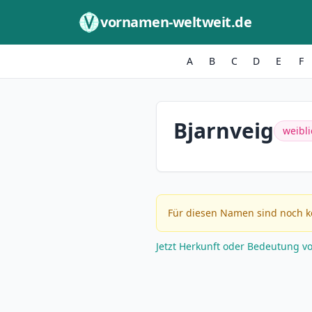
Zum Inhalt springen
vornamen-weltweit.de
A
B
C
D
E
F
Bjarnveig
weibli
Für diesen Namen sind noch k
Jetzt Herkunft oder Bedeutung v