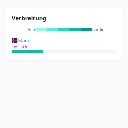
Verbreitung
selten
häufig
Island
weiblich