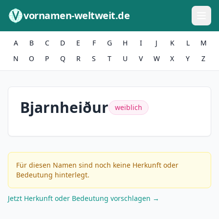
Zum Inhalt springen
vornamen-weltweit.de
A
B
C
D
E
F
G
H
I
J
K
L
M
N
O
P
Q
R
S
T
U
V
W
X
Y
Z
Bjarnheiður
weiblich
Für diesen Namen sind noch keine Herkunft oder
Bedeutung hinterlegt.
Jetzt Herkunft oder Bedeutung vorschlagen →