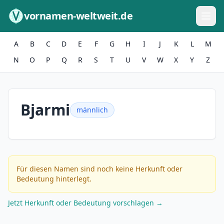
Zum Inhalt springen
vornamen-weltweit.de
A
B
C
D
E
F
G
H
I
J
K
L
M
N
O
P
Q
R
S
T
U
V
W
X
Y
Z
Bjarmi
männlich
Für diesen Namen sind noch keine Herkunft oder
Bedeutung hinterlegt.
Jetzt Herkunft oder Bedeutung vorschlagen →