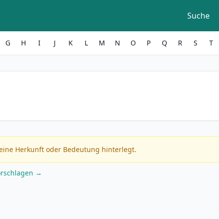
Suche
G
H
I
J
K
L
M
N
O
P
Q
R
S
T
eine Herkunft oder Bedeutung hinterlegt.
orschlagen →