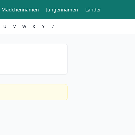
Mädchennamen
Jungennamen
Länder
U
V
W
X
Y
Z