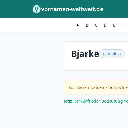
Zum Inhalt springen
vornamen-weltweit.de
A
B
C
D
E
F
Bjarke
männlich
Für diesen Namen sind noch k
Jetzt Herkunft oder Bedeutung v