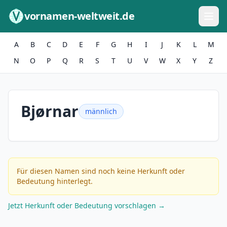
Zum Inhalt springen
vornamen-weltweit.de
A
B
C
D
E
F
G
H
I
J
K
L
M
N
O
P
Q
R
S
T
U
V
W
X
Y
Z
Bjørnar
männlich
Für diesen Namen sind noch keine Herkunft oder
Bedeutung hinterlegt.
Jetzt Herkunft oder Bedeutung vorschlagen →