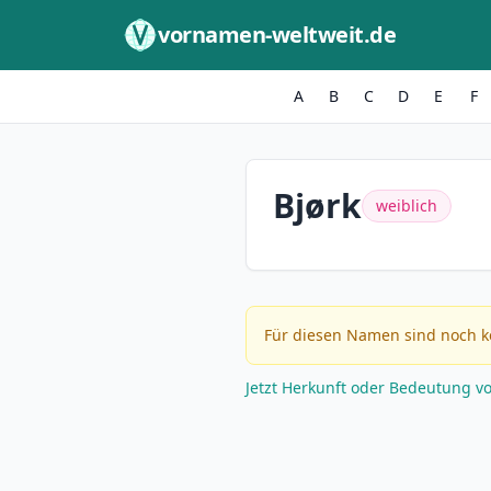
Zum Inhalt springen
vornamen-weltweit.de
A
B
C
D
E
F
Bjørk
weiblich
Für diesen Namen sind noch k
Jetzt Herkunft oder Bedeutung v