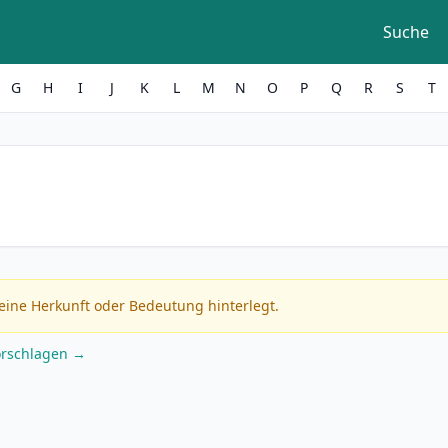
Suche
G
H
I
J
K
L
M
N
O
P
Q
R
S
T
eine Herkunft oder Bedeutung hinterlegt.
orschlagen →