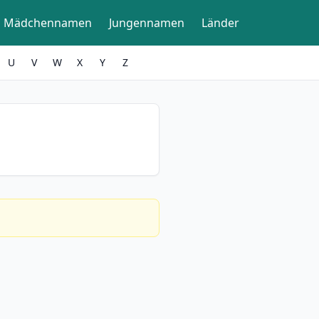
Mädchennamen
Jungennamen
Länder
U
V
W
X
Y
Z