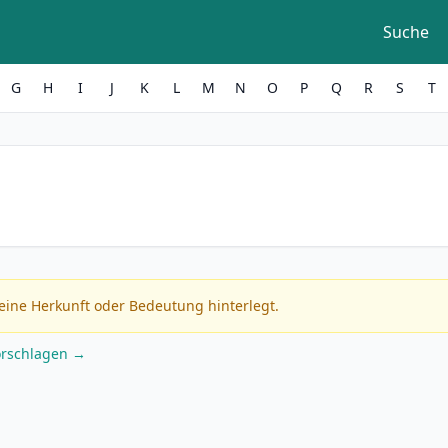
Suche
G
H
I
J
K
L
M
N
O
P
Q
R
S
T
eine Herkunft oder Bedeutung hinterlegt.
orschlagen →