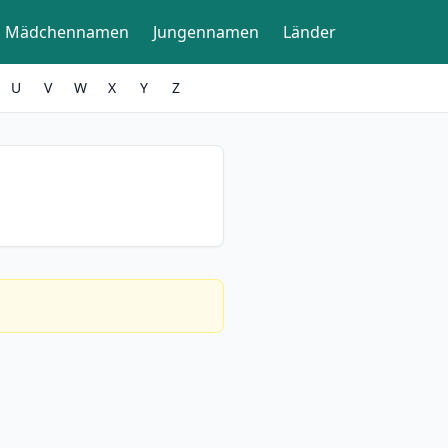
Mädchennamen
Jungennamen
Länder
U
V
W
X
Y
Z