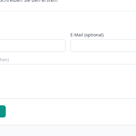
chreiben Sie den ersten!
E-Mail (optional)
chen)