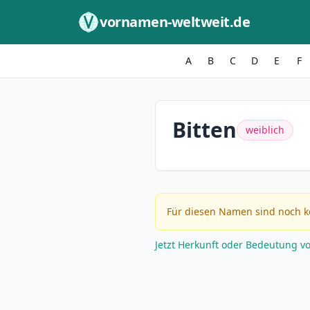
Zum Inhalt springen
vornamen-weltweit.de
A
B
C
D
E
F
Bitten
weiblich
Für diesen Namen sind noch k
Jetzt Herkunft oder Bedeutung v