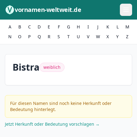
Zum Inhalt springen
vornamen-weltweit.de
A
B
C
D
E
F
G
H
I
J
K
L
M
N
O
P
Q
R
S
T
U
V
W
X
Y
Z
Bistra
weiblich
Für diesen Namen sind noch keine Herkunft oder
Bedeutung hinterlegt.
Jetzt Herkunft oder Bedeutung vorschlagen →