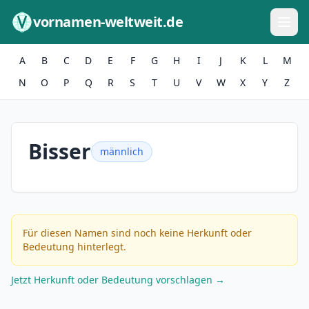
Zum Inhalt springen
vornamen-weltweit.de
A
B
C
D
E
F
G
H
I
J
K
L
M
N
O
P
Q
R
S
T
U
V
W
X
Y
Z
Bisser
männlich
Für diesen Namen sind noch keine Herkunft oder
Bedeutung hinterlegt.
Jetzt Herkunft oder Bedeutung vorschlagen →