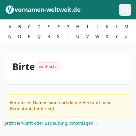
Zum Inhalt springen
vornamen-weltweit.de
A
B
C
D
E
F
G
H
I
J
K
L
M
N
O
P
Q
R
S
T
U
V
W
X
Y
Z
Birte
weiblich
Für diesen Namen sind noch keine Herkunft oder
Bedeutung hinterlegt.
Jetzt Herkunft oder Bedeutung vorschlagen →