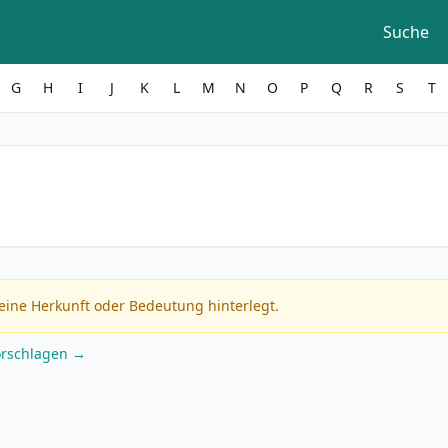
Suche
G
H
I
J
K
L
M
N
O
P
Q
R
S
T
eine Herkunft oder Bedeutung hinterlegt.
orschlagen →