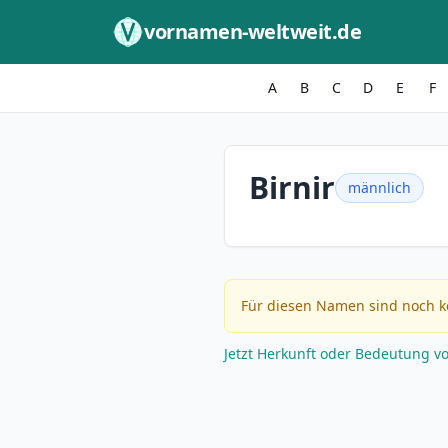
Zum Inhalt springen
vornamen-weltweit.de
A
B
C
D
E
F
Birnir
männlich
Für diesen Namen sind noch k
Jetzt Herkunft oder Bedeutung v