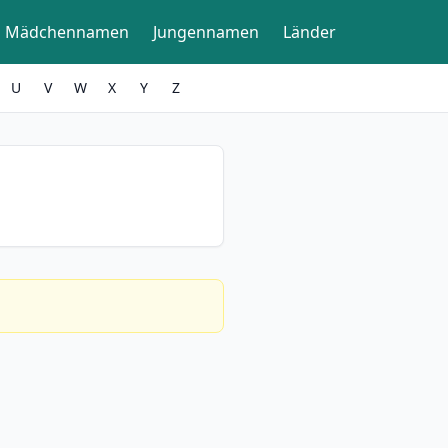
Mädchennamen
Jungennamen
Länder
U
V
W
X
Y
Z