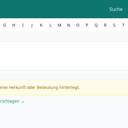
Suche
G
H
I
J
K
L
M
N
O
P
Q
R
S
T
eine Herkunft oder Bedeutung hinterlegt.
orschlagen →