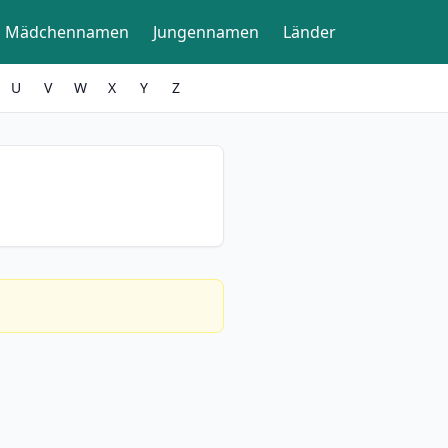
Mädchennamen
Jungennamen
Länder
U
V
W
X
Y
Z