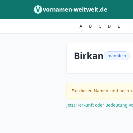
Zum Inhalt springen
vornamen-weltweit.de
A
B
C
D
E
F
Birkan
männlich
Für diesen Namen sind noch k
Jetzt Herkunft oder Bedeutung v