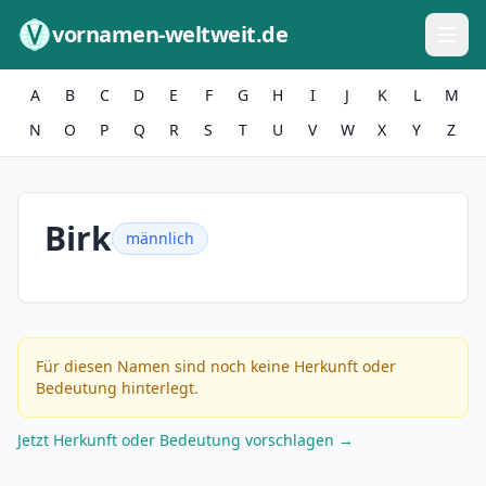
Zum Inhalt springen
vornamen-weltweit.de
A
B
C
D
E
F
G
H
I
J
K
L
M
N
O
P
Q
R
S
T
U
V
W
X
Y
Z
Birk
männlich
Für diesen Namen sind noch keine Herkunft oder
Bedeutung hinterlegt.
Jetzt Herkunft oder Bedeutung vorschlagen →