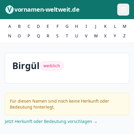
Zum Inhalt springen
vornamen-weltweit.de
A
B
C
D
E
F
G
H
I
J
K
L
M
N
O
P
Q
R
S
T
U
V
W
X
Y
Z
Birgül
weiblich
Für diesen Namen sind noch keine Herkunft oder
Bedeutung hinterlegt.
Jetzt Herkunft oder Bedeutung vorschlagen →