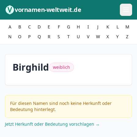
Zum Inhalt springen
vornamen-weltweit.de
A
B
C
D
E
F
G
H
I
J
K
L
M
N
O
P
Q
R
S
T
U
V
W
X
Y
Z
Birghild
weiblich
Für diesen Namen sind noch keine Herkunft oder
Bedeutung hinterlegt.
Jetzt Herkunft oder Bedeutung vorschlagen →