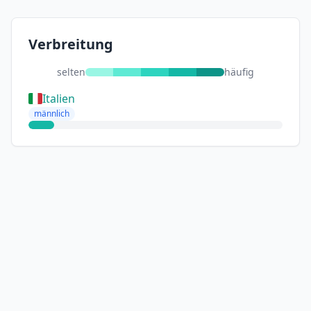
Verbreitung
selten
häufig
Italien
männlich