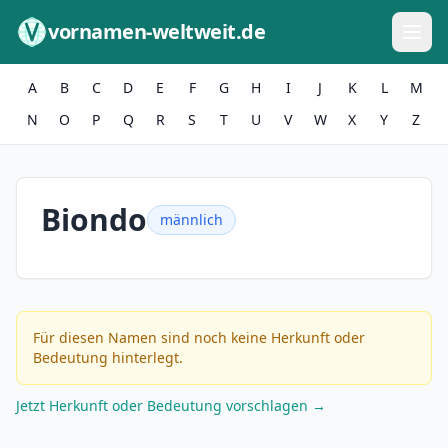
Zum Inhalt springen
vornamen-weltweit.de
A
B
C
D
E
F
G
H
I
J
K
L
M
N
O
P
Q
R
S
T
U
V
W
X
Y
Z
Biondo
männlich
Für diesen Namen sind noch keine Herkunft oder
Bedeutung hinterlegt.
Jetzt Herkunft oder Bedeutung vorschlagen →