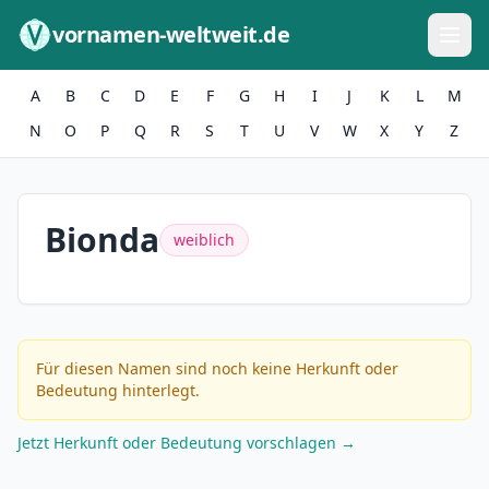
Zum Inhalt springen
vornamen-weltweit.de
A
B
C
D
E
F
G
H
I
J
K
L
M
N
O
P
Q
R
S
T
U
V
W
X
Y
Z
Bionda
weiblich
Für diesen Namen sind noch keine Herkunft oder
Bedeutung hinterlegt.
Jetzt Herkunft oder Bedeutung vorschlagen →