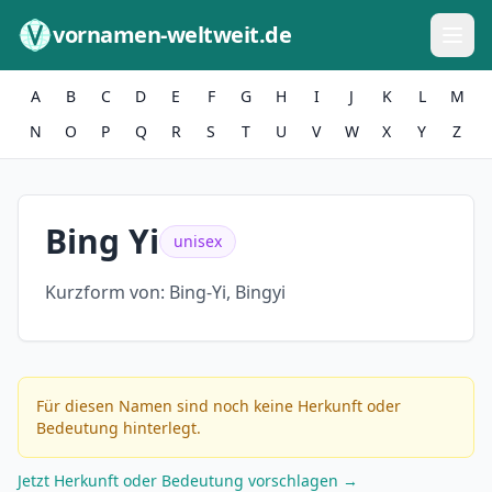
Zum Inhalt springen
vornamen-weltweit.de
A
B
C
D
E
F
G
H
I
J
K
L
M
N
O
P
Q
R
S
T
U
V
W
X
Y
Z
Bing Yi
unisex
Kurzform von:
Bing-Yi, Bingyi
Für diesen Namen sind noch keine Herkunft oder
Bedeutung hinterlegt.
Jetzt Herkunft oder Bedeutung vorschlagen →