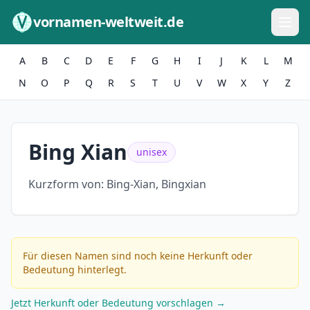
Zum Inhalt springen
vornamen-weltweit.de
A
B
C
D
E
F
G
H
I
J
K
L
M
N
O
P
Q
R
S
T
U
V
W
X
Y
Z
Bing Xian
unisex
Kurzform von:
Bing-Xian, Bingxian
Für diesen Namen sind noch keine Herkunft oder
Bedeutung hinterlegt.
Jetzt Herkunft oder Bedeutung vorschlagen →