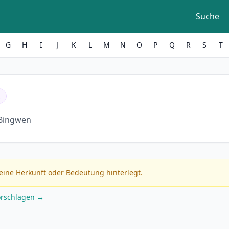
Suche
G
H
I
J
K
L
M
N
O
P
Q
R
S
T
Bingwen
eine Herkunft oder Bedeutung hinterlegt.
orschlagen →