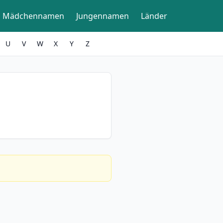
Mädchennamen
Jungennamen
Länder
U
V
W
X
Y
Z