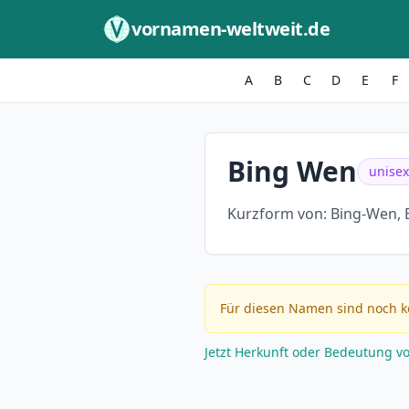
Zum Inhalt springen
vornamen-weltweit.de
A
B
C
D
E
F
Bing Wen
unisex
Kurzform von:
Bing-Wen, 
Für diesen Namen sind noch k
Jetzt Herkunft oder Bedeutung v