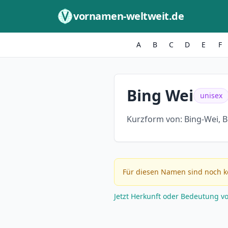
Zum Inhalt springen
vornamen-weltweit.de
A
B
C
D
E
F
Bing Wei
unisex
Kurzform von:
Bing-Wei, B
Für diesen Namen sind noch k
Jetzt Herkunft oder Bedeutung v