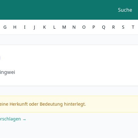
Suche
G
H
I
J
K
L
M
N
O
P
Q
R
S
T
ingwei
eine Herkunft oder Bedeutung hinterlegt.
orschlagen →