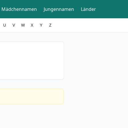
Mädchennamen
Jungennamen
Länder
U
V
W
X
Y
Z