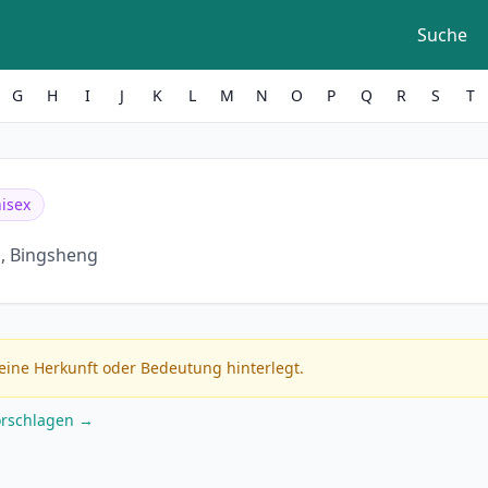
Suche
G
H
I
J
K
L
M
N
O
P
Q
R
S
T
isex
, Bingsheng
eine Herkunft oder Bedeutung hinterlegt.
orschlagen →