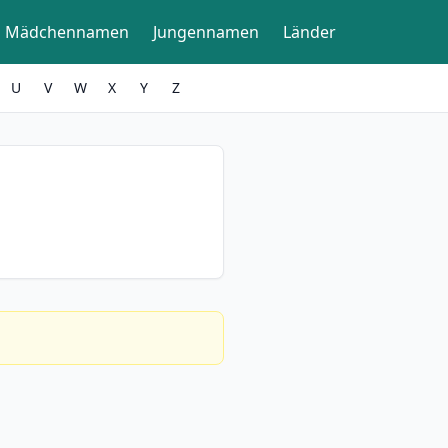
Mädchennamen
Jungennamen
Länder
U
V
W
X
Y
Z