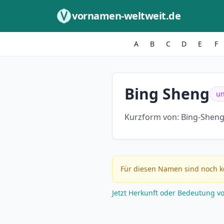
Zum Inhalt springen
vornamen-weltweit.de
A
B
C
D
E
F
Bing Sheng
un
Kurzform von:
Bing-Sheng
Für diesen Namen sind noch k
Jetzt Herkunft oder Bedeutung v