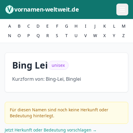
Zum Inhalt springen
vornamen-weltweit.de
A
B
C
D
E
F
G
H
I
J
K
L
M
N
O
P
Q
R
S
T
U
V
W
X
Y
Z
Bing Lei
unisex
Kurzform von:
Bing-Lei, Binglei
Für diesen Namen sind noch keine Herkunft oder
Bedeutung hinterlegt.
Jetzt Herkunft oder Bedeutung vorschlagen →