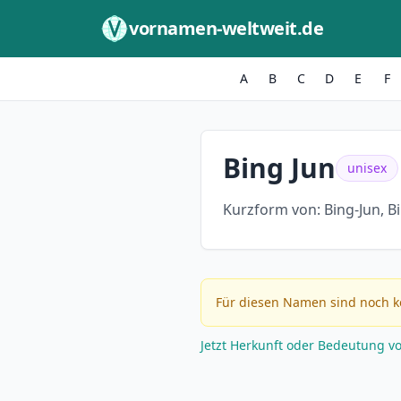
Zum Inhalt springen
vornamen-weltweit.de
A
B
C
D
E
F
Bing Jun
unisex
Kurzform von:
Bing-Jun, B
Für diesen Namen sind noch k
Jetzt Herkunft oder Bedeutung v