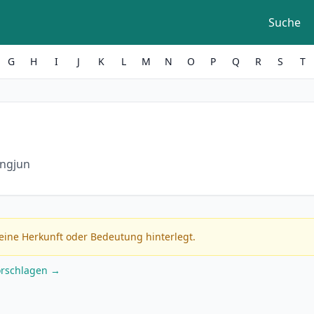
Suche
G
H
I
J
K
L
M
N
O
P
Q
R
S
T
ingjun
eine Herkunft oder Bedeutung hinterlegt.
orschlagen →