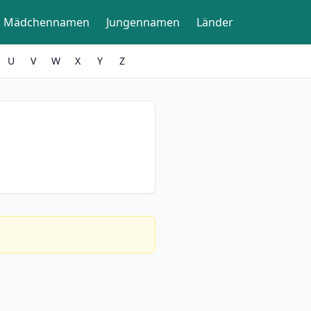
Mädchennamen
Jungennamen
Länder
U
V
W
X
Y
Z