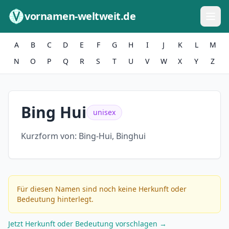
Zum Inhalt springen
vornamen-weltweit.de
A
B
C
D
E
F
G
H
I
J
K
L
M
N
O
P
Q
R
S
T
U
V
W
X
Y
Z
Bing Hui
unisex
Kurzform von:
Bing-Hui, Binghui
Für diesen Namen sind noch keine Herkunft oder
Bedeutung hinterlegt.
Jetzt Herkunft oder Bedeutung vorschlagen →