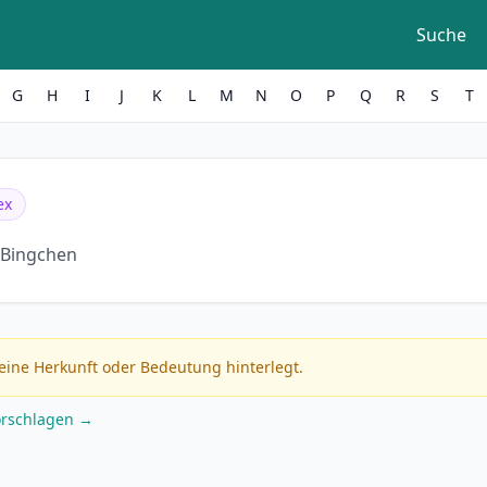
Suche
G
H
I
J
K
L
M
N
O
P
Q
R
S
T
ex
 Bingchen
eine Herkunft oder Bedeutung hinterlegt.
orschlagen →