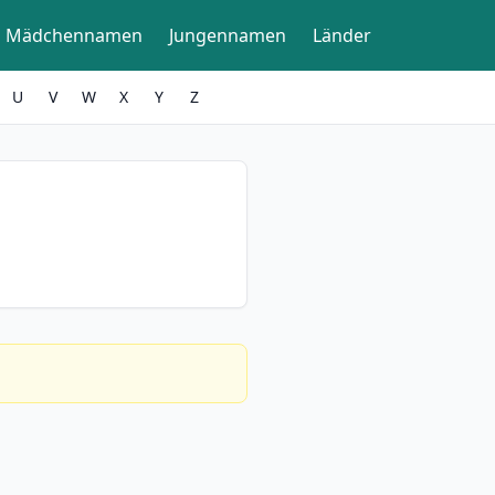
Mädchennamen
Jungennamen
Länder
U
V
W
X
Y
Z