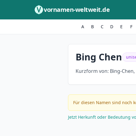
Zum Inhalt springen
vornamen-weltweit.de
A
B
C
D
E
F
Bing Chen
unis
Kurzform von:
Bing-Chen,
Für diesen Namen sind noch k
Jetzt Herkunft oder Bedeutung v