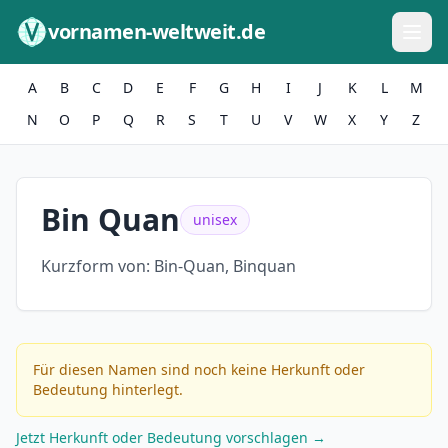
Zum Inhalt springen
vornamen-weltweit.de
A
B
C
D
E
F
G
H
I
J
K
L
M
N
O
P
Q
R
S
T
U
V
W
X
Y
Z
Bin Quan
unisex
Kurzform von:
Bin-Quan, Binquan
Für diesen Namen sind noch keine Herkunft oder
Bedeutung hinterlegt.
Jetzt Herkunft oder Bedeutung vorschlagen →