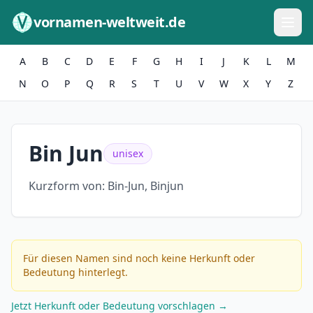
Zum Inhalt springen
vornamen-weltweit.de
A
B
C
D
E
F
G
H
I
J
K
L
M
N
O
P
Q
R
S
T
U
V
W
X
Y
Z
Bin Jun
unisex
Kurzform von:
Bin-Jun, Binjun
Für diesen Namen sind noch keine Herkunft oder
Bedeutung hinterlegt.
Jetzt Herkunft oder Bedeutung vorschlagen →