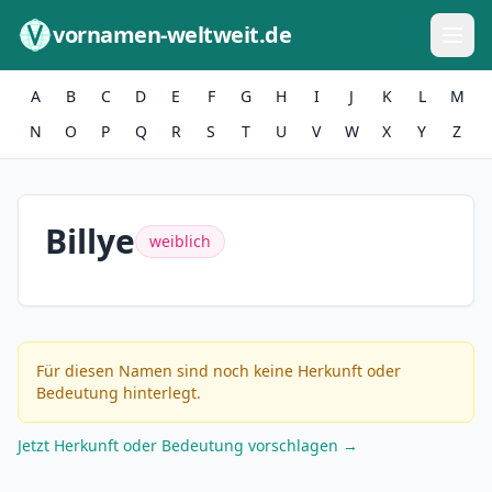
Zum Inhalt springen
vornamen-weltweit.de
A
B
C
D
E
F
G
H
I
J
K
L
M
N
O
P
Q
R
S
T
U
V
W
X
Y
Z
Billye
weiblich
Für diesen Namen sind noch keine Herkunft oder
Bedeutung hinterlegt.
Jetzt Herkunft oder Bedeutung vorschlagen →