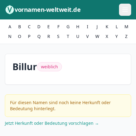
Zum Inhalt springen
vornamen-weltweit.de
A
B
C
D
E
F
G
H
I
J
K
L
M
N
O
P
Q
R
S
T
U
V
W
X
Y
Z
Billur
weiblich
Für diesen Namen sind noch keine Herkunft oder
Bedeutung hinterlegt.
Jetzt Herkunft oder Bedeutung vorschlagen →