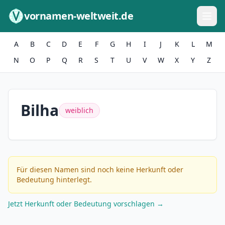
Zum Inhalt springen
vornamen-weltweit.de
A
B
C
D
E
F
G
H
I
J
K
L
M
N
O
P
Q
R
S
T
U
V
W
X
Y
Z
Bilha
weiblich
Für diesen Namen sind noch keine Herkunft oder
Bedeutung hinterlegt.
Jetzt Herkunft oder Bedeutung vorschlagen →