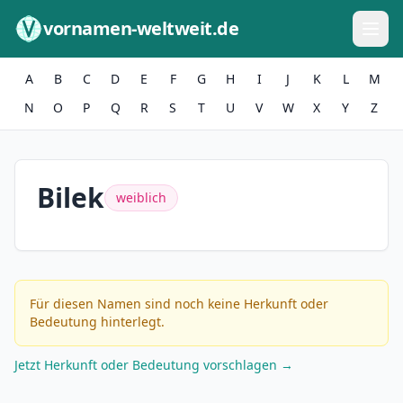
Zum Inhalt springen
vornamen-weltweit.de
A
B
C
D
E
F
G
H
I
J
K
L
M
N
O
P
Q
R
S
T
U
V
W
X
Y
Z
Bilek
weiblich
Für diesen Namen sind noch keine Herkunft oder
Bedeutung hinterlegt.
Jetzt Herkunft oder Bedeutung vorschlagen →