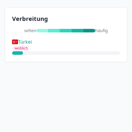
Verbreitung
selten
häufig
Türkei
weiblich