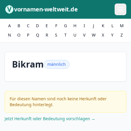
Zum Inhalt springen
vornamen-weltweit.de
A
B
C
D
E
F
G
H
I
J
K
L
M
N
O
P
Q
R
S
T
U
V
W
X
Y
Z
Bikram
männlich
Für diesen Namen sind noch keine Herkunft oder
Bedeutung hinterlegt.
Jetzt Herkunft oder Bedeutung vorschlagen →