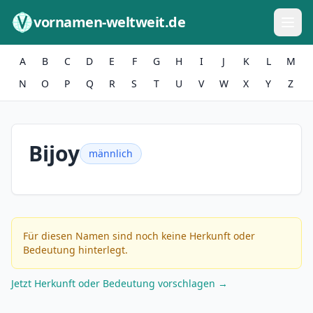
Zum Inhalt springen
vornamen-weltweit.de
A
B
C
D
E
F
G
H
I
J
K
L
M
N
O
P
Q
R
S
T
U
V
W
X
Y
Z
Bijoy
männlich
Für diesen Namen sind noch keine Herkunft oder
Bedeutung hinterlegt.
Jetzt Herkunft oder Bedeutung vorschlagen →