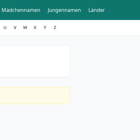
Mädchennamen
Jungennamen
Länder
U
V
W
X
Y
Z