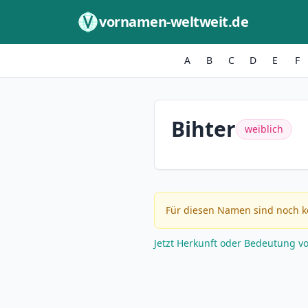
Zum Inhalt springen
vornamen-weltweit.de
A
B
C
D
E
F
Bihter
weiblich
Für diesen Namen sind noch k
Jetzt Herkunft oder Bedeutung v