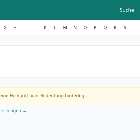
Suche
G
H
I
J
K
L
M
N
O
P
Q
R
S
T
eine Herkunft oder Bedeutung hinterlegt.
orschlagen →