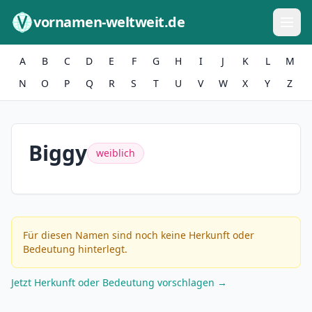
Zum Inhalt springen
vornamen-weltweit.de
A
B
C
D
E
F
G
H
I
J
K
L
M
N
O
P
Q
R
S
T
U
V
W
X
Y
Z
Biggy
weiblich
Für diesen Namen sind noch keine Herkunft oder
Bedeutung hinterlegt.
Jetzt Herkunft oder Bedeutung vorschlagen →