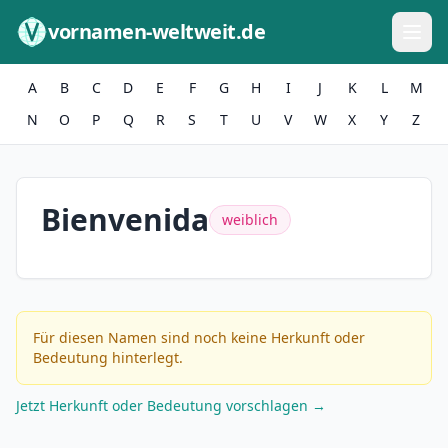
Zum Inhalt springen
vornamen-weltweit.de
A
B
C
D
E
F
G
H
I
J
K
L
M
N
O
P
Q
R
S
T
U
V
W
X
Y
Z
Bienvenida
weiblich
Für diesen Namen sind noch keine Herkunft oder
Bedeutung hinterlegt.
Jetzt Herkunft oder Bedeutung vorschlagen →