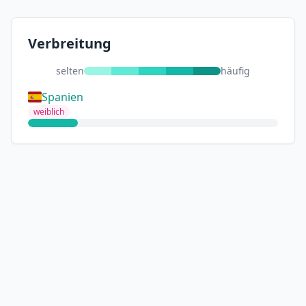
Verbreitung
selten
häufig
Spanien
weiblich