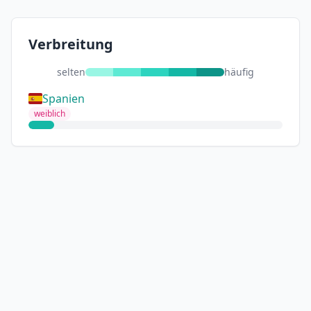
Verbreitung
selten
häufig
Spanien
weiblich