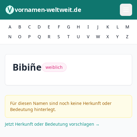
Zum Inhalt springen
vornamen-weltweit.de
A
B
C
D
E
F
G
H
I
J
K
L
M
N
O
P
Q
R
S
T
U
V
W
X
Y
Z
Bibiñe
weiblich
Für diesen Namen sind noch keine Herkunft oder
Bedeutung hinterlegt.
Jetzt Herkunft oder Bedeutung vorschlagen →